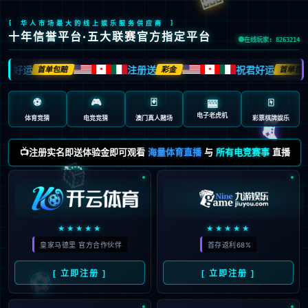
[ 华人市场最大的线上娱乐服务供应商 ]
十年信誉平台·五大联赛官方指定平台
在线玩家: 8263214
君好运
注册送
祝君好运
首单包赔
彩金
首单包赔
🍁
🍁
⚽
🎮
🃏
🀄️
🎰
🎮
电子老虎机
体育竞猜
电竞竞猜
澳门真人赌场
彩票棋牌娱乐
📺注册实名即送体验金即可观看
海量体育直播
与
所有电竞赛事
直播
🎲
★★★★★
★★★★★
皇家马德里 官方合作伙伴
首存返利68%
⚽
[ 立即注册 ]
[ 立即注册 ]